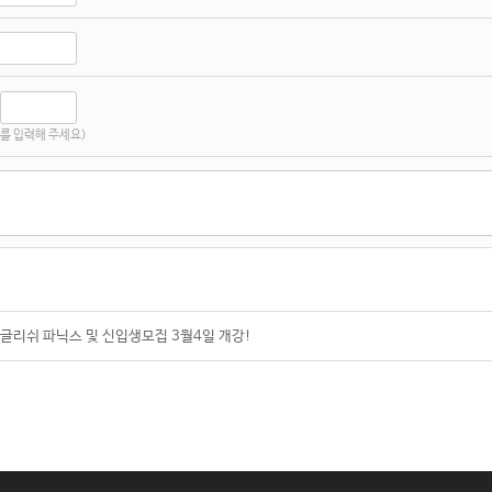
를 입력해 주세요)
잉글리쉬 파닉스 및 신입생모집 3월4일 개강!