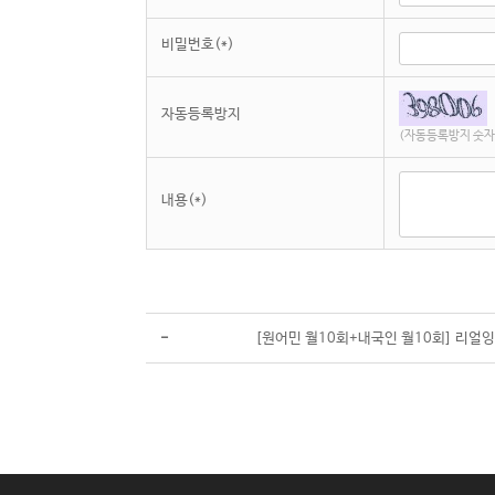
비밀번호(*)
자동등록방지
(자동등록방지 숫자
내용(*)
-
[원어민 월10회+내국인 월10회] 리얼