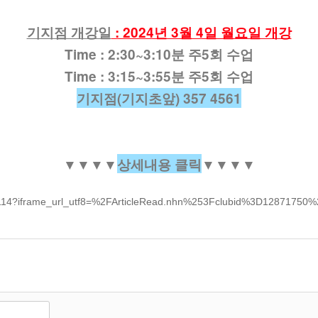
기지점 개강일
: 2024년 3월 4일 월요일 개강
Time :
2:30~3:10분 주5회 수업
Time :
3:15~3:55분 주5회 수업
기지점(기지초앞) 357 4561
▼
▼
▼
▼
상세내용 클릭
▼
▼
▼
▼
/dj114?iframe_url_utf8=%2FArticleRead.nhn%253Fclubid%3D12871750