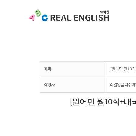
제목
[원어민 월10회
작성자
리얼잉글리쉬어
[원어민 월10회+내