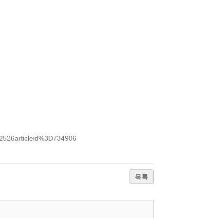
%2526articleid%3D734906
목록