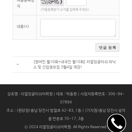
자동등록방
지
(자동등록방지 숫자를 입력해 주세요)
내용(*)
댓글 등록
[원어민 월10회+내국인 월10회] 리얼잉글리쉬 파닉
-
스 및 신입생모집 3월4일 개강!
상호명 : 리얼잉글리쉬어학원 | 대표 : 박충현 | 사업자등록번호 : 306-94-
07894
주소 : (원당점)충남 당진시 밤절로 42-83, 1층 | (기지점)충남 당진시 송악
읍 반촌로 70-17, 3층
© 2024
리얼잉글리쉬어학원
. All Rights Reserved.