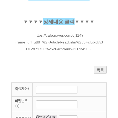
▼
▼
▼
▼
상세내용 클릭
▼
▼
▼
▼
https://cafe.naver.com/dj114?
iframe_url_utf8=%2FArticleRead.nhn%253Fclubid%3
D12871750%2526articleid%3D734906
목록
작성자(*)
비밀번호
(*)