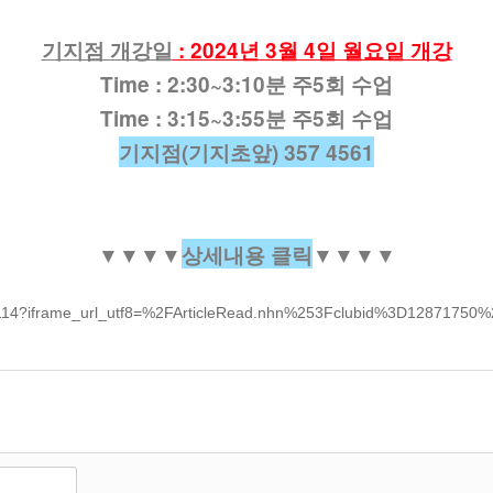
기지점 개강일
: 2024년 3월 4일 월요일 개강
Time :
2:30~3:10분 주5회 수업
Time :
3:15~3:55분 주5회 수업
기지점(기지초앞) 357 4561
▼
▼
▼
▼
상세내용 클릭
▼
▼
▼
▼
/dj114?iframe_url_utf8=%2FArticleRead.nhn%253Fclubid%3D12871750