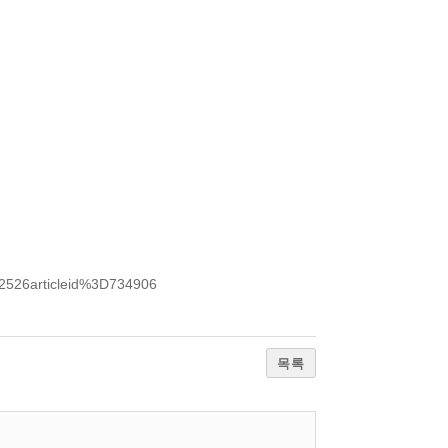
%2526articleid%3D734906
목록