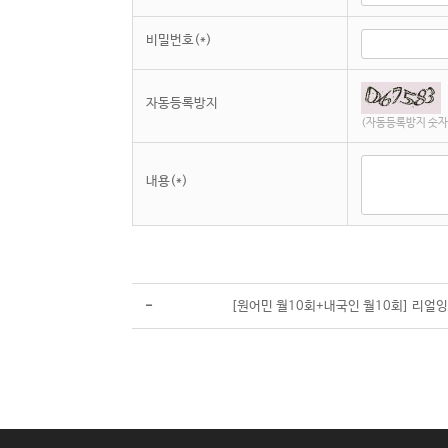
비밀번호(*)
자동등록방지
(자동등록방지 숫자
내용(*)
-
[원어민 월10회+내국인 월10회] 리얼