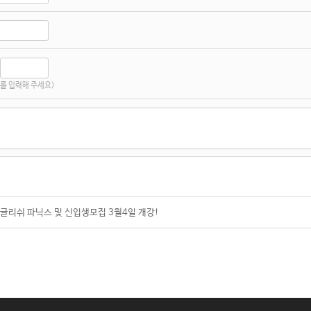
를 입력해 주세요)
잉글리쉬 파닉스 및 신입생모집 3월4일 개강!