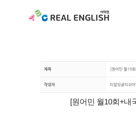
제목
[원어민 월10회
작성자
리얼잉글리쉬어
[원어민 월10회+내