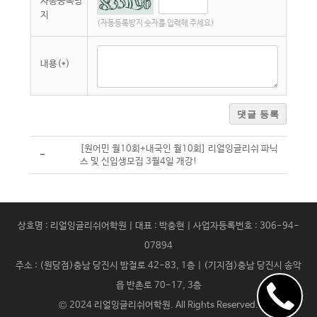
자동등록방
지
(자동등록방지 숫자를 입력해 주세요)
내용(*)
댓글 등록
[원어민 월10회+내국인 월10회] 리얼잉글리쉬 파닉
-
스 및 신입생모집 3월4일 개강!
상호명 : 리얼잉글리쉬어학원 | 대표 : 박충현 | 사업자등록번호 : 306-94-
07894
주소 : (원당점)충남 당진시 밤절로 42-83, 1층 | (기지점)충남 당진시 송악
읍 반촌로 70-17, 3층
© 2024
리얼잉글리쉬어학원
. All Rights Reserved.