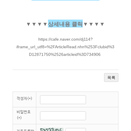
▼
▼
▼
▼
상세내용 클릭
▼
▼
▼
▼
https://cafe.naver.com/dj114?
iframe_url_utf8=%2FArticleRead.nhn%253Fclubid%3
D12871750%2526articleid%3D734906
목록
작성자(*)
비밀번호
(*)