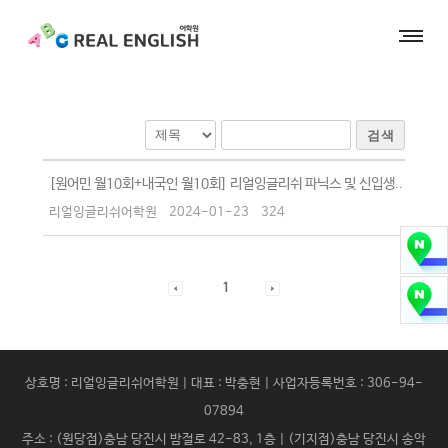
검색
[원어민 월10회+내국인 월10회] 리얼잉글리쉬 파닉스 및 신입생..
리얼잉글리쉬어학원
2024-01-23
324
1
상호명 : 리얼잉글리쉬어학원 | 대표 : 박충현 | 사업자등록번호 : 306-94-
07894
주소 : (원당점)충남 당진시 밤절로 42-83, 1층 | (기지점)충남 당진시 송악